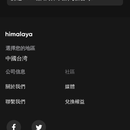
選擇您的地區
中國台湾
公司信息
社區
關於我們
媒體
聯繫我們
兌換權益