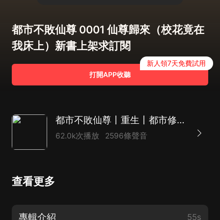
都市不敗仙尊 0001 仙尊歸來（校花竟在
我床上）新書上架求訂閱
新人領7天免費試用
打開APP收聽
都市不敗仙尊丨重生丨都市修仙丨熱血爽文丨玄幻丨爆更丨AI多播
62.0k次播放
2596條聲音
查看更多
專輯介紹
55s