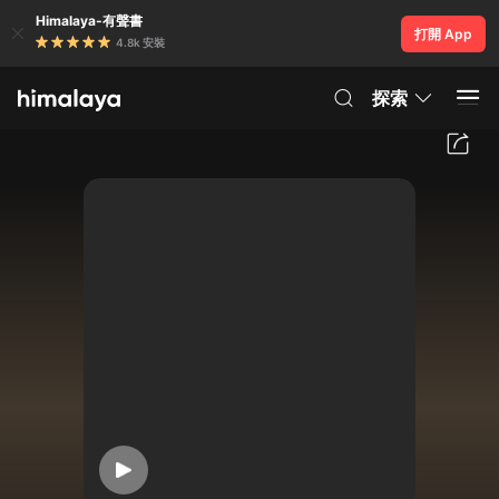
Himalaya-有聲書
打開 App
4.8k 安裝
探索