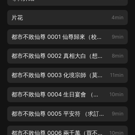
片花
4min
都市不敗仙尊 0001 仙尊歸來（校花竟在我床上）新書上架求訂閱
9min
都市不敗仙尊 0002 真相大白（想不到吧哥們兒我有劇本）求關注點讚
8min
都市不敗仙尊 0003 化境宗師（莫裝逼，裝逼收小弟）求評論打賞
11min
都市不敗仙尊 0004 生日宴會 （女神摸摸）
10min
都市不敗仙尊 0005 平安符 （求訂閱❤關注）白紙撩靚妹
9min
都市不敗仙尊 0006 兩千萬（買不了吃虧上當）收聽領紅包
10min