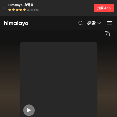
Himalaya-有聲書
打開 App
4.8k 安裝
探索