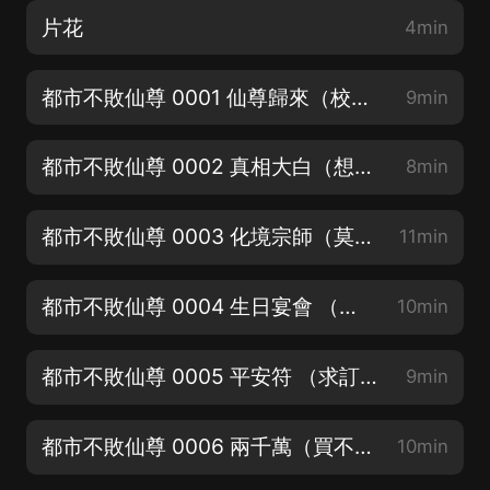
片花
4min
都市不敗仙尊 0001 仙尊歸來（校花竟在我床上）新書上架求訂閱
9min
都市不敗仙尊 0002 真相大白（想不到吧哥們兒我有劇本）求關注點讚
8min
都市不敗仙尊 0003 化境宗師（莫裝逼，裝逼收小弟）求評論打賞
11min
都市不敗仙尊 0004 生日宴會 （女神摸摸）
10min
都市不敗仙尊 0005 平安符 （求訂閱❤關注）白紙撩靚妹
9min
都市不敗仙尊 0006 兩千萬（買不了吃虧上當）收聽領紅包
10min