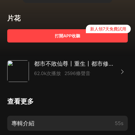
片花
新人領7天免費試用
打開APP收聽
都市不敗仙尊丨重生丨都市修仙丨熱血爽文丨玄幻丨爆更丨AI多播
62.0k次播放
2596條聲音
查看更多
專輯介紹
55s