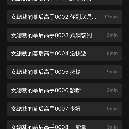
女總裁的幕后高手0002 你到底是什麼身份？
13min
女總裁的幕后高手0003 婚姻談判
9min
女總裁的幕后高手0004 送快遞
8min
女總裁的幕后高手0005 拔槍
9min
女總裁的幕后高手0006 診斷
9min
女總裁的幕后高手0007 少婦
10min
女總裁的幕后高手0008 正能量
9min