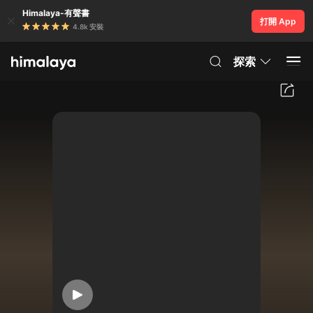
Himalaya-有聲書
打開 App
4.8k 安裝
探索