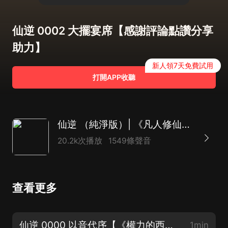
仙逆 0002 大擺宴席【感謝評論點讚分享
助力】
新人領7天免費試用
打開APP收聽
仙逆 （純淨版）| 《凡人修仙傳》同款仙俠 | 耳根大神
20.2k次播放
1549條聲音
查看更多
仙逆 0000 以音代序【《權力的西遊》新書上架！】
1min