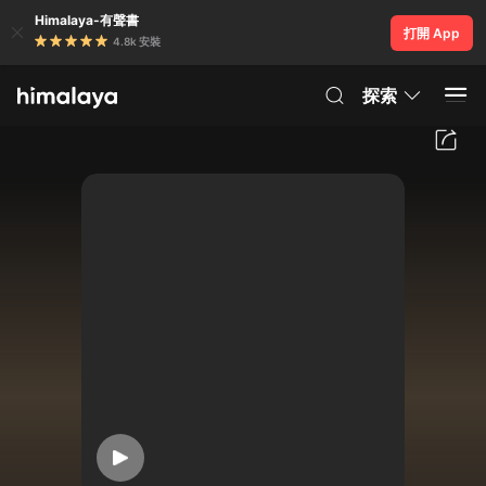
Himalaya-有聲書
打開 App
4.8k 安裝
探索