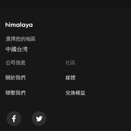
選擇您的地區
中國台湾
公司信息
社區
關於我們
媒體
聯繫我們
兌換權益