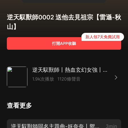
逆天馭獸師0002 送他去見祖宗【雷遜-秋
山】
新人領7天免費試用
打開APP收聽
逆天馭獸師丨熱血玄幻女強丨妖奈奈丶六口羊領銜多人有聲劇
1.9k次播放
1120條聲音
查看更多
逆天馭獸師同名主題曲-妖奈奈丨禦瑩瑩【主播自己填詞自己唱的哦，求支持】
3min