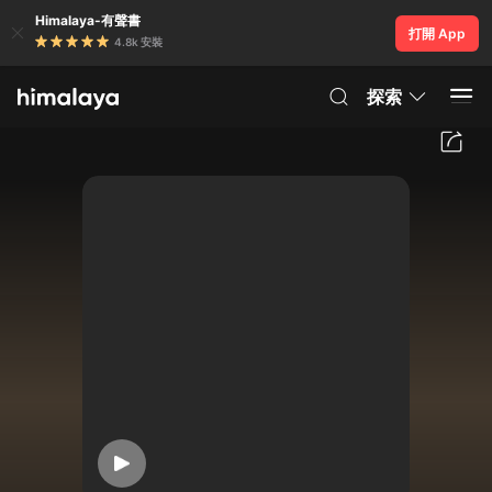
Himalaya-有聲書
打開 App
4.8k 安裝
探索