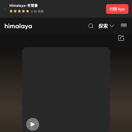
Himalaya-有聲書
打開 App
4.8k 安裝
探索