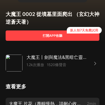
大魔王 0002 從墳墓里面爬出 （玄幻大神
逆蒼天著）
新人領7天免費試用
打開APP收聽
大魔王丨劍與魔法&黑暗亡靈丨逆蒼天著作
1.2k次播放
1520條聲音
查看更多
大魔王 片花（專輯慢熱，請耐心收聽哦）
2min