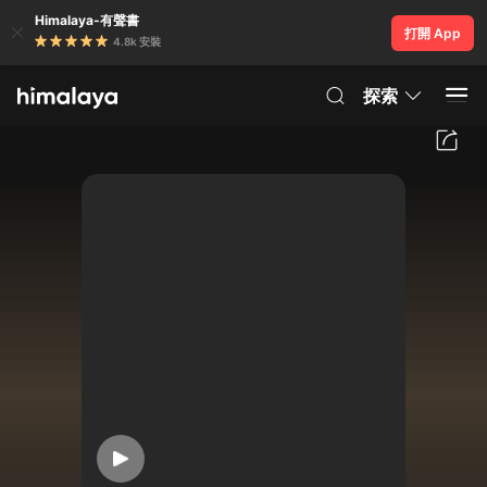
Himalaya-有聲書
打開 App
4.8k 安裝
探索