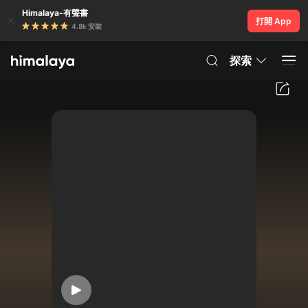
Himalaya-有聲書
打開 App
4.8k 安裝
探索