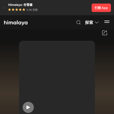
Himalaya-有聲書
打開 App
4.8k 安裝
探索