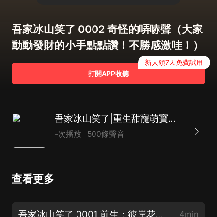
吾家冰山笑了 0002 奇怪的哢哧聲（大家
動動發財的小手點點讚！不勝感激哇！）
新人領7天免費試用
打開APP收聽
吾家冰山笑了|重生甜寵萌寶搞笑|AI多播
-次播放
500條聲音
查看更多
吾家冰山笑了 0001 前生：彼岸花（求訂閱，求好評，求月票！大家元宵節快樂呀！）
4min