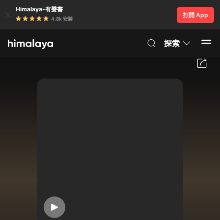
Himalaya-有聲書
打開 App
4.8k 安裝
探索