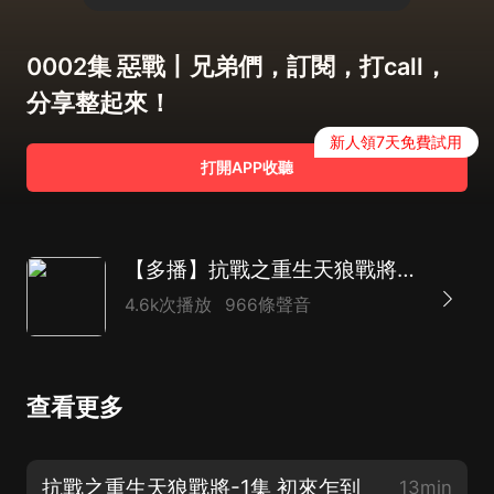
0002集 惡戰丨兄弟們，訂閱，打call，
分享整起來！
新人領7天免費試用
打開APP收聽
【多播】抗戰之重生天狼戰將丨全書
4.6k次播放
966條聲音
查看更多
抗戰之重生天狼戰將-1集 初來乍到
13min