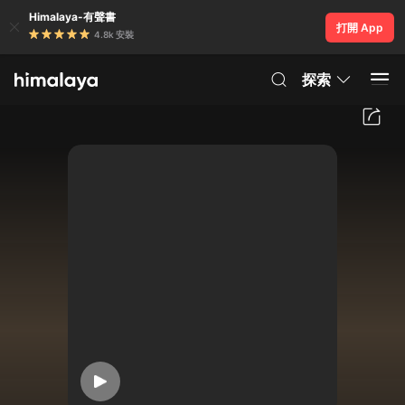
Himalaya-有聲書
打開 App
4.8k 安裝
探索