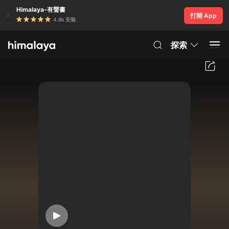
Himalaya-有聲書
打開 App
4.8k 安裝
探索