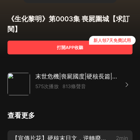
《生化黎明》第0003集 喪屍圍城【求訂
閱】
新人領7天免費試用
打開APP收聽
末世危機|喪屍國度|硬核長篇|熱血科幻|未來戰爭|生化黎明|暴爽熱血
575次播放
813條聲音
查看更多
【宣傳片花】硬核末日文，逆轉廢土，硬剛喪屍【求五星評價】
2min