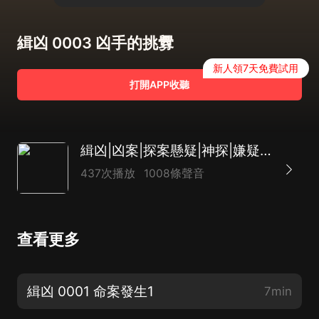
緝凶 0003 凶手的挑釁
新人領7天免費試用
打開APP收聽
緝凶|凶案|探案懸疑|神探|嫌疑人|多人有聲劇
437次播放
1008條聲音
查看更多
緝凶 0001 命案發生1
7min