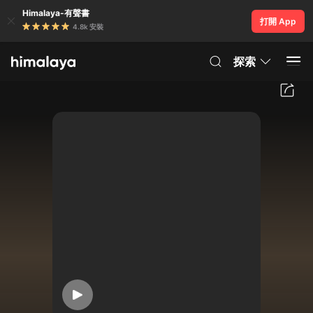
Himalaya-有聲書
打開 App
4.8k 安裝
探索