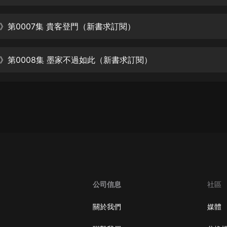
生命科學篇1-2·猴子警長科學探案記|
寶寶巴士科普
寶寶巴士
》第0007集 貴客登門（新書求訂閱）
【新民間劇場】我的老千江湖｜ 有聲
的紫襟｜ 魔幻千手
》第0008集 墨家不過如此（新書求訂閱）
有聲的紫襟
《夜色鋼琴曲》
夜色鋼琴曲趙海洋
太荒吞天訣丨熱血玄幻丨紫襟領銜有
聲劇
有聲的紫襟
嫡女貴嫁 | 一刀蘇蘇團隊制作 | 古言
宮鬥重生爽文 多人有聲劇
公司信息
社區
一刀蘇蘇
中國大案紀實 | 每日一驚案！真實案
關於我們
媒體
件恐怖刑偵尚文
大舌頭尚文