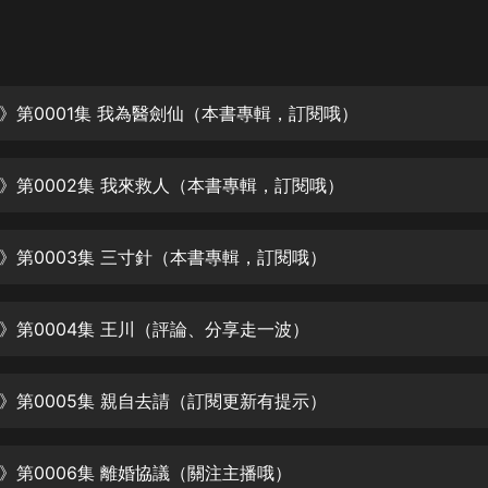
灰姑娘音樂
郭德綱於謙相聲全集
德雲社郭德綱相聲VIP
》第0001集 我為醫劍仙（本書專輯，訂閱哦）
安全警長啦咘啦哆·假期篇|新篇章加
更|寶寶巴士故事
》第0002集 我來救人（本書專輯，訂閱哦）
寶寶巴士
凡人修仙傳|楊洋主演影視原著|薑廣
濤配音多播版本
》第0003集 三寸針（本書專輯，訂閱哦）
光合積木
》第0004集 王川（評論、分享走一波）
摸金天師【第一季】（紫襟演播）
有聲的紫襟
》第0005集 親自去請（訂閱更新有提示）
無敵六皇子|爆笑穿越|無敵流皇子|安
燃領銜有聲小說
安燃
》第0006集 離婚協議（關注主播哦）