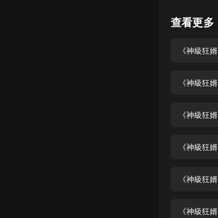
懸疑
查看更多
科幻
《神級狂婿
好書精講
外語
《神級狂婿
耽美
認知思維
《神級狂婿
人文
音樂
《神級狂婿
粵語
《神級狂婿
頭條
娛樂
《神級狂婿