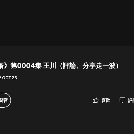
最佳女婿｜都市異能多人有聲劇｜一
種侃侃｜有聲小說
一種侃侃
米小圈上學記:一二三年級 | 暢銷出版
物
婿》第0004集 王川（評論、分享走一波）
米小圈
2 OCT 25
破壞者聯盟篇1-4季·猴子警長科學探
案記|寶寶巴士
寶寶巴士
聲音
喜歡
評
大奉打更人丨頭陀淵領銜多人有聲
劇|暢聽全集|王鶴棣、田曦薇主演影
視劇原著|賣報小郎君
頭陀淵講故事
總有這樣的歌只想一個人聽