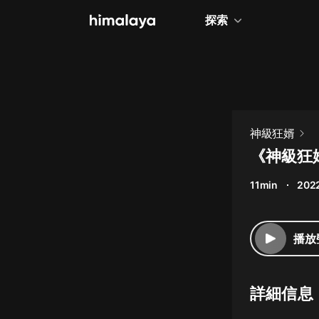
探索
全部
小說
個人成長
神級狂婿
相聲評書
《神級狂
兒童
11min
202
歷史
情感治愈
播放
健康養生
商業財經
詳細信息
廣播劇