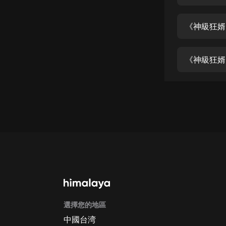
經典名著
人物傳記
《神級狂婿
電影
生活
《神級狂婿
英語
日語
課程
少兒教育
二次元
教育培訓
IT科技
選擇您的地區
汽車
中國台湾