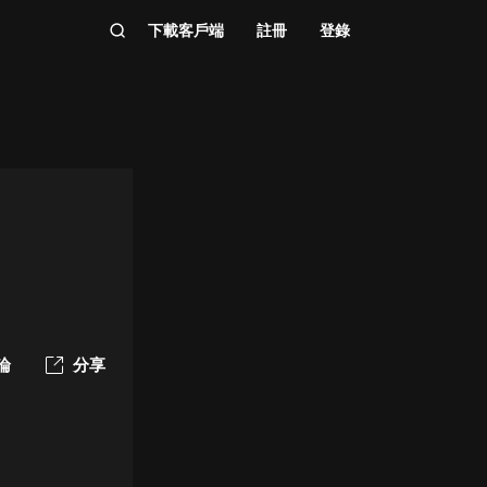
下載客戶端
註冊
登錄
論
分享