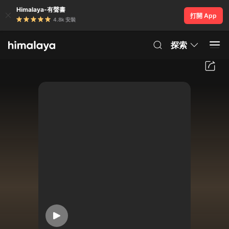
Himalaya-有聲書
打開 App
4.8k 安裝
探索