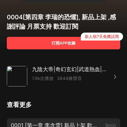
0004[第四章 李瑞的恐懼], 新品上架 ,感
謝評論 月票支持 歡迎訂閱
新人領7天免費試用
打開APP收聽
九陰大帝|奇幻玄幻|武道熱血|逆襲AI多播
1.9k次播放
3844條聲音
查看更多
0001 [第一章 李含雪] 新品上架 歡迎訂閱 評論 月票支持 感謝您的收聽
9min