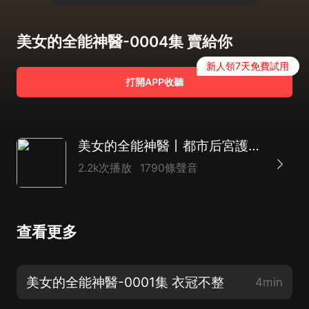
美女的全能神醫-0004集 賣給你
新人領7天免費試用
打開APP收聽
美女的全能神醫丨都市后宮護花使者丨多女主爽文
2.2k次播放
1790條聲音
查看更多
美女的全能神醫-0001集 衣冠不整
4min