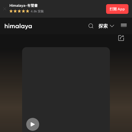
Himalaya-有聲書
打開 App
4.8k 安裝
探索