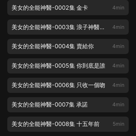
美女的全能神醫-0002集 金卡
4min
美女的全能神醫-0003集 浪子神醫葉青
4min
美女的全能神醫-0004集 賣給你
4min
美女的全能神醫-0005集 你到底是誰
4min
美女的全能神醫-0006集 只收一個吻
4min
美女的全能神醫-0007集 承諾
4min
美女的全能神醫-0008集 十五年前
5min