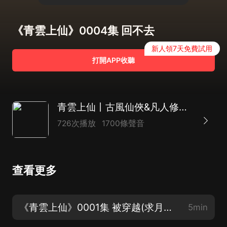
《青雲上仙》0004集 回不去
新人領7天免費試用
打開APP收聽
青雲上仙丨古風仙俠&凡人修仙丨穿越女強&爆笑甜寵丨重生逆襲精品多人劇
726次播放
1700條聲音
查看更多
《青雲上仙》0001集 被穿越(求月票，求訂閱，求關注，愛你麼麼噠）
5min