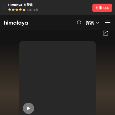
Himalaya-有聲書
打開 App
4.8k 安裝
探索