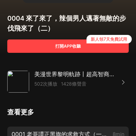
0004 來了來了，辣個男人邁著無敵的步
伐飛來了（二）
新人領7天免費試用
打開APP收聽
美漫世界黎明軌跡丨超高智商丨煉金附魔師丨輕鬆搞笑丨 多人有聲劇
502次播放
1428條聲音
查看更多
0001 老哥譚正黑旗的求救方式（一）
8min