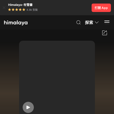
Himalaya-有聲書
打開 App
4.8k 安裝
探索