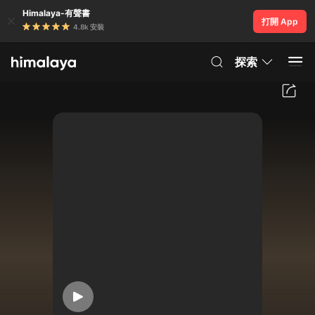
Himalaya-有聲書
打開 App
4.8k 安裝
探索