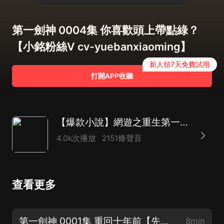
第一劍神 0004集 你喜歡頭上帶點綠？
【小銘粉絲V cv-yuebanxiaoming】
新人領7天免費試用
打開APP收聽
【爆款小說】網遊之重生第一劍神|單播|不喜勿噴！
4.0k次播放
2151條聲音
查看更多
第一劍神 0001集 重回十年前【先點個訂閱吧】
8min