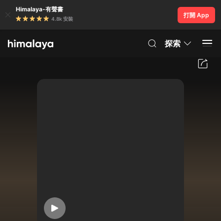
Himalaya-有聲書
打開 App
4.8k 安裝
探索