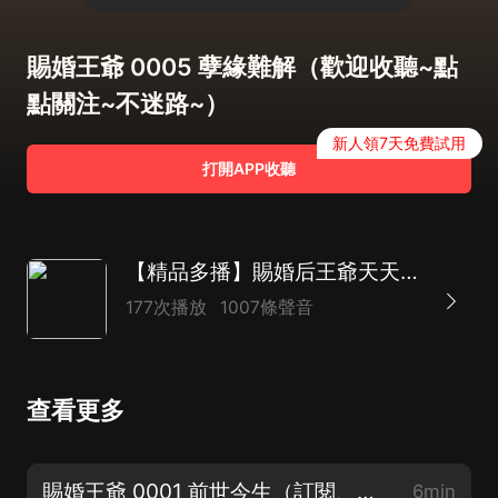
賜婚王爺 0005 孽緣難解（歡迎收聽~點
點關注~不迷路~）
新人領7天免費試用
打開APP收聽
【精品多播】賜婚后王爺天天拒絕和離 | 糖心北北宮廷爽文
177次播放
1007條聲音
查看更多
賜婚王爺 0001 前世今生（訂閱、評論、打call、分享哦~）
6min