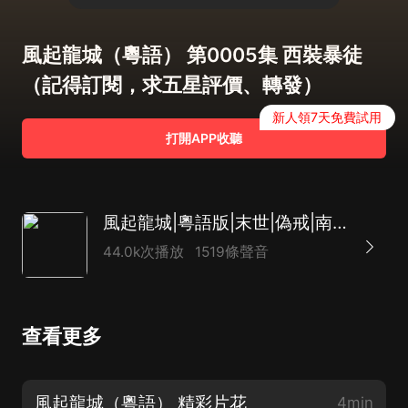
風起龍城（粵語） 第0005集 西裝暴徒
（記得訂閱，求五星評價、轉發）
新人領7天免費試用
打開APP收聽
風起龍城|粵語版|末世|偽戒|南粵萌面俠|雙人播
44.0k次播放
1519條聲音
查看更多
風起龍城（粵語） 精彩片花
4min