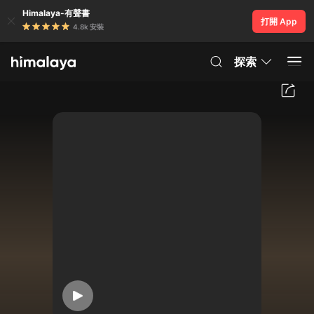
Himalaya-有聲書
打開 App
4.8k 安裝
探索