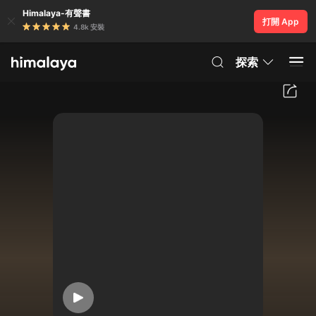
Himalaya-有聲書
打開 App
4.8k 安裝
探索