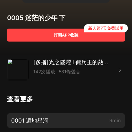
0005 迷茫的少年 下
新人領7天免費試用
打開APP收聽
[多播]光之隱曜 I 傭兵王的熱血逆襲
142次播放
581條聲音
查看更多
0001 遍地星河
9min