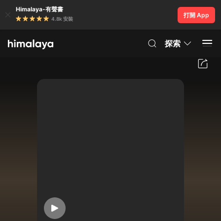
Himalaya-有聲書
打開 App
4.8k 安裝
探索