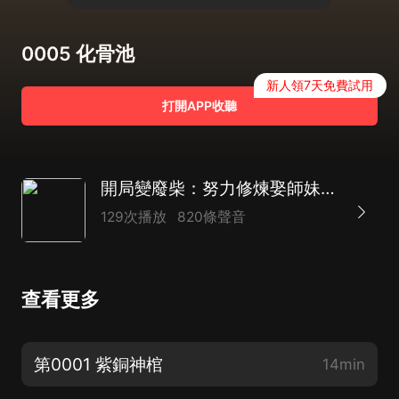
0005 化骨池
新人領7天免費試用
打開APP收聽
開局變廢柴：努力修煉娶師妹|穿越|多播
129次播放
820條聲音
查看更多
第0001 紫銅神棺
14min