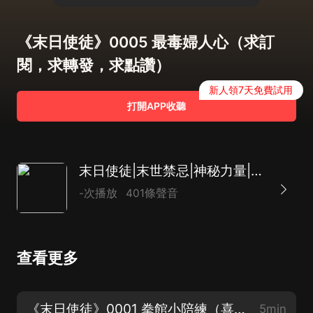
《末日使徒》0005 最毒婦人心（求訂
閱，求轉發，求點讚）
新人領7天免費試用
打開APP收聽
末日使徒|末世禁忌|神秘力量|有聲星海領銜
-次播放
401條聲音
查看更多
《末日使徒》0001 拳館小陪練（喜馬拉雅-閱文集團聯合出品）
5min