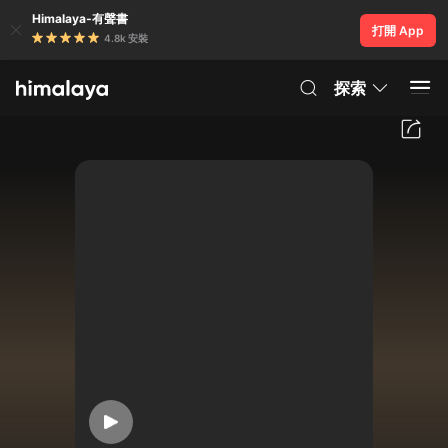
Himalaya-有聲書
打開 App
4.8k 安裝
探索