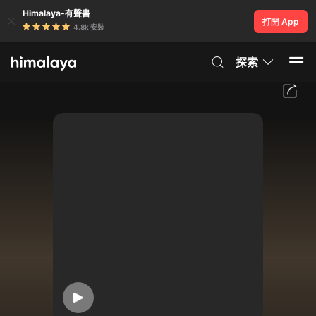
Himalaya-有聲書
打開 App
4.8k 安裝
探索