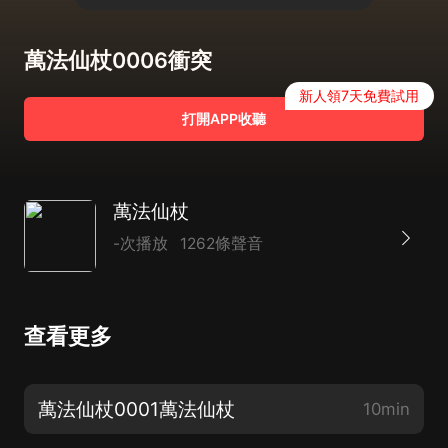
萬法仙杖0006衝突
新人領7天免費試用
打開APP收聽
萬法仙杖
-次播放
1262條聲音
查看更多
萬法仙杖0001萬法仙杖
10min