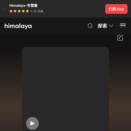
Himalaya-有聲書
打開 App
4.8k 安裝
探索