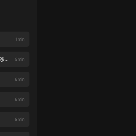
1min
重生之似水流年0001我是你大姨【本書慢熱 回味青春+詼諧幽默+商戰實戰漲知識絕對好書
9min
8min
8min
9min