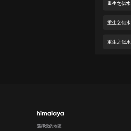
經典名著
重生之似水
人物傳記
重生之似水
電影
生活
重生之似水
英語
日語
課程
少兒教育
二次元
教育培訓
IT科技
汽車
選擇您的地區