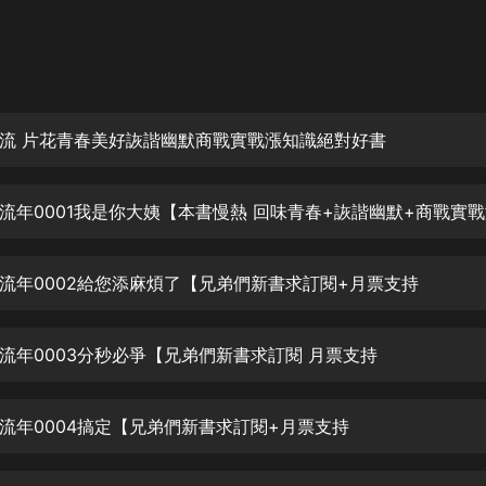
灰姑娘音樂
郭德綱於謙相聲全集
德雲社郭德綱相聲VIP
流 片花青春美好詼諧幽默商戰實戰漲知識絕對好書
安全警長啦咘啦哆·假期篇|新篇章加
更|寶寶巴士故事
寶寶巴士
凡人修仙傳|楊洋主演影視原著|薑廣
濤配音多播版本
光合積木
流年0002給您添麻煩了【兄弟們新書求訂閱+月票支持
摸金天師【第一季】（紫襟演播）
有聲的紫襟
流年0003分秒必爭【兄弟們新書求訂閱 月票支持
無敵六皇子|爆笑穿越|無敵流皇子|安
流年0004搞定【兄弟們新書求訂閱+月票支持
燃領銜有聲小說
安燃