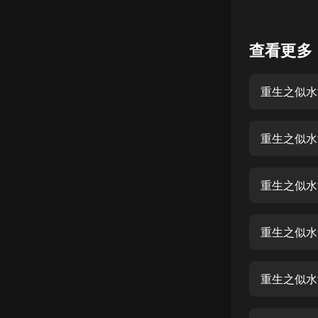
懸疑
查看更多
科幻
好書精講
重生之似水
外語
耽美
認知思維
人文
重生之似水
音樂
重生之似水
粵語
頭條
重生之似水
娛樂