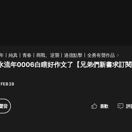
最佳女婿｜都市異能多人有聲劇｜一
種侃侃｜有聲小說
一種侃侃
米小圈上學記:一二三年級 | 暢銷出版
年丨純真丨青春丨商戰、逆襲丨過億點擊丨全勇有聲作品
物
水流年0006白瞎好作文了【兄弟們新書求訂閱
米小圈
破壞者聯盟篇1-4季·猴子警長科學探
案記|寶寶巴士
 FEB 28
寶寶巴士
大奉打更人丨頭陀淵領銜多人有聲
聲音
喜歡
評
劇|暢聽全集|王鶴棣、田曦薇主演影
視劇原著|賣報小郎君
頭陀淵講故事
總有這樣的歌只想一個人聽