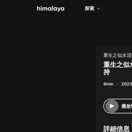
探索
全部
小說
個人成長
重生之似水流
相聲評書
重生之似
持
兒童
9min
2023
歷史
情感治愈
播放
健康養生
商業財經
詳細信息
廣播劇