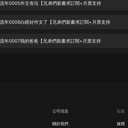
生命科學篇1-2·猴子警長科學探案記|
流年0005作文有坑【兄弟們新書求訂閱+月票支持
寶寶巴士科普
寶寶巴士
流年0006白瞎好作文了【兄弟們新書求訂閱+月票支持
【新民間劇場】我的老千江湖｜ 有聲
的紫襟｜ 魔幻千手
有聲的紫襟
流年0007我的爸爸【兄弟們新書求訂閱+月票支持
《夜色鋼琴曲》
夜色鋼琴曲趙海洋
太荒吞天訣丨熱血玄幻丨紫襟領銜有
聲劇
有聲的紫襟
嫡女貴嫁 | 一刀蘇蘇團隊制作 | 古言
宮鬥重生爽文 多人有聲劇
一刀蘇蘇
公司信息
社區
中國大案紀實 | 每日一驚案！真實案
件恐怖刑偵尚文
關於我們
媒體
大舌頭尚文