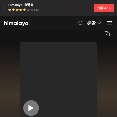
Himalaya-有聲書
打開 App
4.8k 安裝
探索