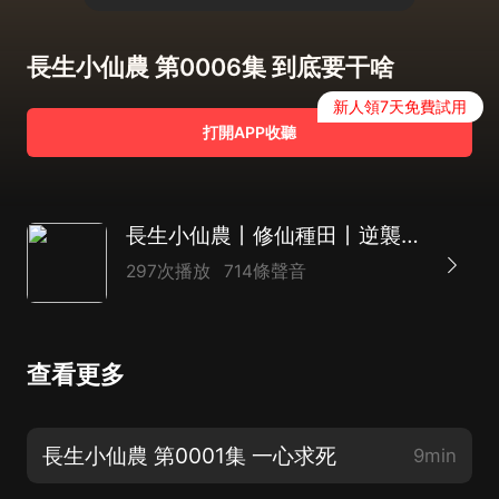
長生小仙農 第0006集 到底要干啥
新人領7天免費試用
打開APP收聽
長生小仙農丨修仙種田丨逆襲&輕鬆&爆笑丨多人有聲劇
297次播放
714條聲音
查看更多
長生小仙農 第0001集 一心求死
9min