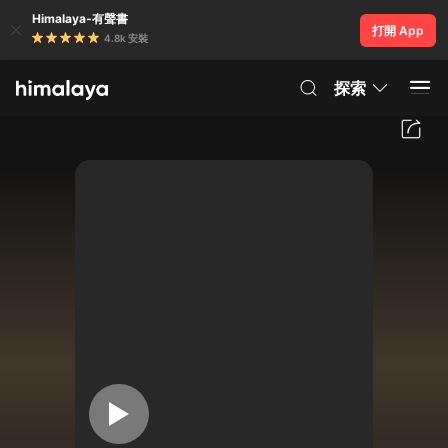
Himalaya-有聲書
打開 App
4.8k 安裝
探索