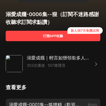
溺愛成癮-0006集--狠（訂閱不迷路感謝
收聽求訂閱求點讚）
新人領7天免費試用
打開APP收聽
溺愛成癮｜輕言如愜領銜多人有聲劇｜霸道總裁虐戀，曖昧｜婚戀情緣
302次播放
557條聲音
查看更多
溺愛成癮-0001集--狐狸精（歡迎收聽，訂閱不迷路求點讚）
4min