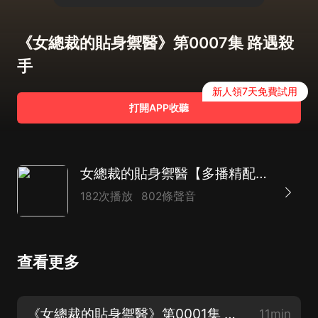
《女總裁的貼身禦醫》第0007集 路遇殺
手
新人領7天免費試用
打開APP收聽
女總裁的貼身禦醫【多播精配】|寒風十二刀演播
182次播放
802條聲音
查看更多
《女總裁的貼身禦醫》第0001集 神奇的針
11min