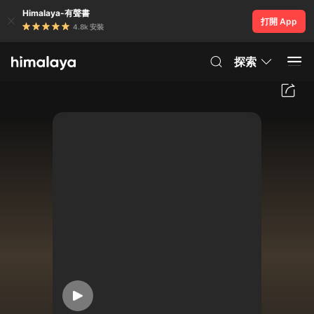
Himalaya-有聲書
打開 App
4.8k 安裝
探索