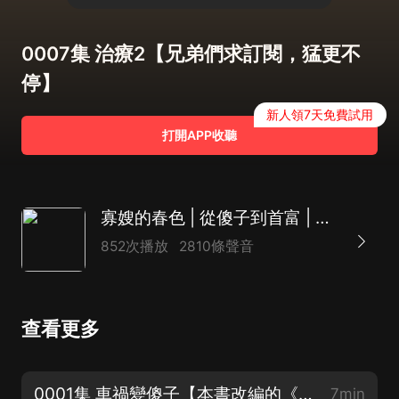
0007集 治療2【兄弟們求訂閱，猛更不
停】
新人領7天免費試用
打開APP收聽
寡嫂的春色 | 從傻子到首富 | 小村醫陳大光 | 蓋世神醫
852次播放
2810條聲音
查看更多
0001集 車禍變傻子【本書改編的《鄉村嫂子花》爆款短劇已上架】
7min