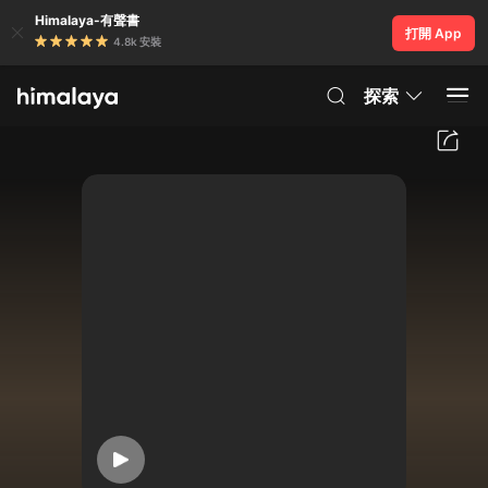
Himalaya-有聲書
打開 App
4.8k 安裝
探索