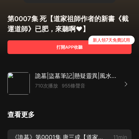
第0007集 死【道家祖師作者的新書《截
運道師》已肥，來聽啊❤️】
新人領7天免費試用
打開APP收聽
詭墓|盜墓筆記|懸疑靈異|風水玄學|春風洗耳領銜多人有聲劇
710次播放
955條聲音
查看更多
《詭墓》第0001集 唐三成【道家祖師作者的新書《截運道師》已肥，來聽啊❤️】
11min