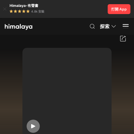
Himalaya-有聲書
打開 App
4.8k 安裝
探索