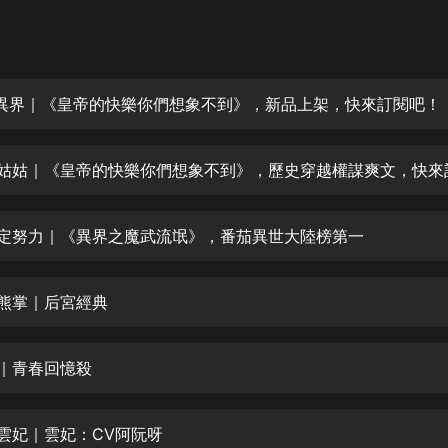
灰姑娘音樂
郭德綱於謙相聲全集
德雲社郭德綱相聲VIP
魂穿異界｜《皇帝的快樂你們想象不到》，新品上架，快來訂閱吧！
安全警長啦咘啦哆·假期篇|新篇章加
更|寶寶巴士故事
寶寶巴士
凡人修仙傳|楊洋主演影視原著|薑廣
濤配音多播版本
我一定努力｜《異界之魔武流氓》，番茄異世大陸榜第一
光合積木
與熊掌｜后宮經典
摸金天師【第一季】（紫襟演播）
有聲的紫襟
讀｜青春回憶殺
無敵六皇子|爆笑穿越|無敵流皇子|安
燃領銜有聲小說
安燃
嫵媚雲妃｜雲妃：CV阿阮呀