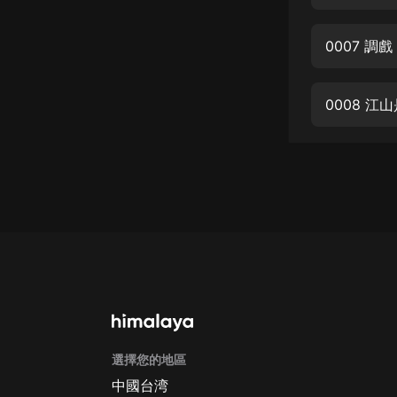
經典名著
人物傳記
0007 
電影
生活
0008 
英語
日語
課程
少兒教育
二次元
教育培訓
IT科技
選擇您的地區
汽車
中國台湾