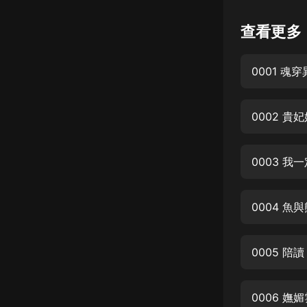
懸疑
查看更多
科幻
0001 
好書精講
外語
耽美
認知思維
0003 
人文
音樂
0004 魚
粵語
0005 陪
頭條
娛樂
0006 