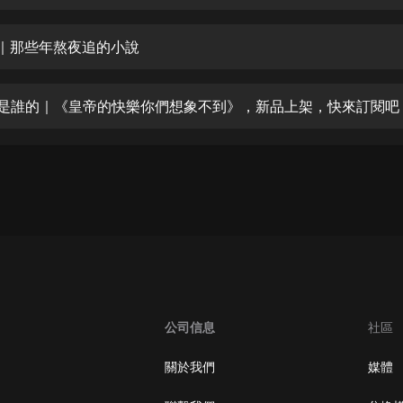
生命科學篇1-2·猴子警長科學探案記|
寶寶巴士科普
寶寶巴士
調戲｜那些年熬夜追的小說
【新民間劇場】我的老千江湖｜ 有聲
的紫襟｜ 魔幻千手
江山是誰的｜《皇帝的快樂你們想象不到》，新品上架，快來訂閱吧
有聲的紫襟
《夜色鋼琴曲》
夜色鋼琴曲趙海洋
太荒吞天訣丨熱血玄幻丨紫襟領銜有
聲劇
有聲的紫襟
嫡女貴嫁 | 一刀蘇蘇團隊制作 | 古言
宮鬥重生爽文 多人有聲劇
公司信息
社區
一刀蘇蘇
中國大案紀實 | 每日一驚案！真實案
關於我們
媒體
件恐怖刑偵尚文
大舌頭尚文