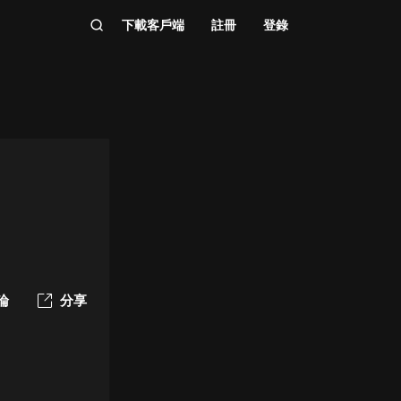
下載客戶端
註冊
登錄
論
分享