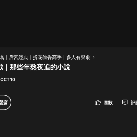
最佳女婿｜都市異能多人有聲劇｜一
種侃侃｜有聲小說
一種侃侃
米小圈上學記:一二三年級 | 暢銷出版
氓｜后宮經典｜折花偷香高手｜多人有聲劇
物
調戲｜那些年熬夜追的小說
米小圈
 OCT 10
破壞者聯盟篇1-4季·猴子警長科學探
案記|寶寶巴士
寶寶巴士
聲音
喜歡
評
大奉打更人丨頭陀淵領銜多人有聲
劇|暢聽全集|王鶴棣、田曦薇主演影
視劇原著|賣報小郎君
頭陀淵講故事
總有這樣的歌只想一個人聽