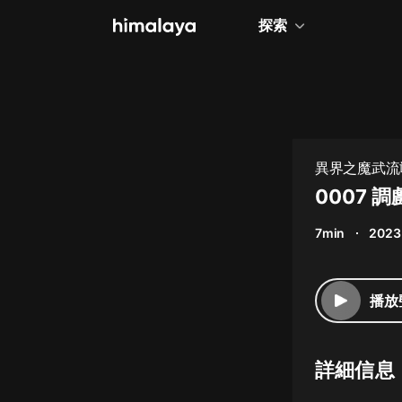
探索
全部
小說
個人成長
異界之魔武流
相聲評書
0007 
兒童
7min
2023
歷史
情感治愈
播放
健康養生
商業財經
詳細信息
廣播劇