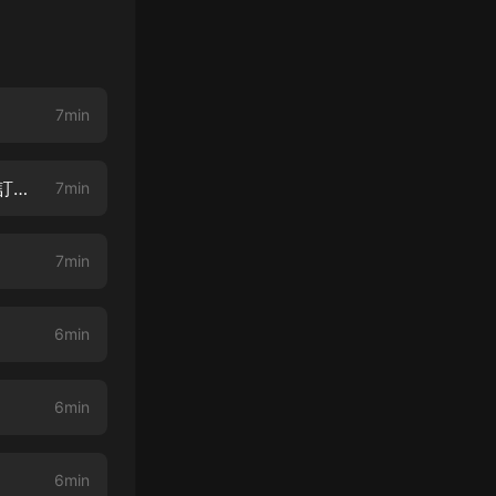
7min
0002 貴妃姑姑｜《皇帝的快樂你們想象不到》，歷史穿越權謀爽文，快來訂閱吧！
7min
7min
6min
6min
6min