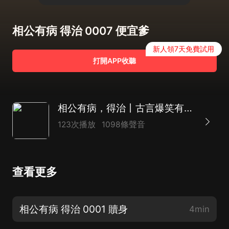
相公有病 得治 0007 便宜爹
新人領7天免費試用
打開APP收聽
相公有病，得治丨古言爆笑有聲丨杜驍×期期 領銜
123次播放
1098條聲音
查看更多
相公有病 得治 0001 贖身
4min