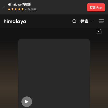
Himalaya-有聲書
打開 App
4.8k 安裝
探索