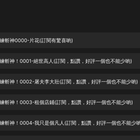
灰姑娘音樂
郭德綱於謙相聲全集
德雲社郭德綱相聲VIP
練斬神0000-片花(訂閱有驚喜喲)
安全警長啦咘啦哆·假期篇|新篇章加
更|寶寶巴士故事
寶寶巴士
練斬神！0001-絕世高人(訂閱，點讚，好評一個也不能少喲)
凡人修仙傳|楊洋主演影視原著|薑廣
濤配音多播版本
光合積木
練斬神！0002-屠夫李大壯(訂閱，點讚，好評一個也不能少喲)
摸金天師【第一季】（紫襟演播）
有聲的紫襟
練斬神！0003-租個店鋪(訂閱，點讚，好評一個也不能少喲)
無敵六皇子|爆笑穿越|無敵流皇子|安
練斬神！0004-我只是個凡人(訂閱，點讚，好評一個也不能少喲
燃領銜有聲小說
安燃