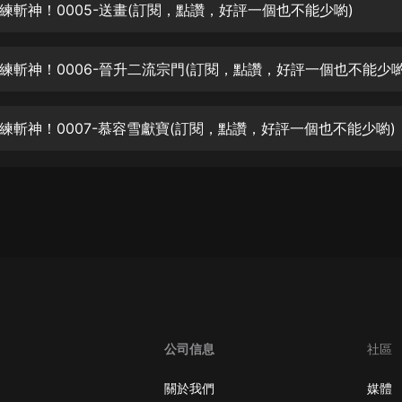
生命科學篇1-2·猴子警長科學探案記|
練斬神！0005-送畫(訂閱，點讚，好評一個也不能少喲)
寶寶巴士科普
寶寶巴士
練斬神！0006-晉升二流宗門(訂閱，點讚，好評一個也不能少喲
【新民間劇場】我的老千江湖｜ 有聲
的紫襟｜ 魔幻千手
有聲的紫襟
練斬神！0007-慕容雪獻寶(訂閱，點讚，好評一個也不能少喲)
《夜色鋼琴曲》
夜色鋼琴曲趙海洋
太荒吞天訣丨熱血玄幻丨紫襟領銜有
聲劇
有聲的紫襟
嫡女貴嫁 | 一刀蘇蘇團隊制作 | 古言
宮鬥重生爽文 多人有聲劇
一刀蘇蘇
公司信息
社區
中國大案紀實 | 每日一驚案！真實案
件恐怖刑偵尚文
關於我們
媒體
大舌頭尚文