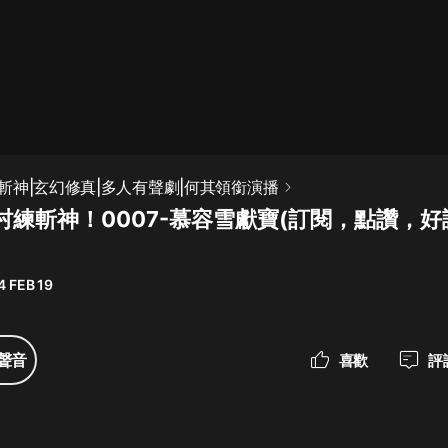
最佳女婿｜都市異能多人有聲劇｜一
種侃侃｜有聲小說
一種侃侃
米小圈上學記:一二三年級 | 暢銷出版
斬神|玄幻修真|多人有聲劇|何其領銜演播
物
村練斬神！0007-慕容雪獻寶(訂閱，點讚，
米小圈
破壞者聯盟篇1-4季·猴子警長科學探
案記|寶寶巴士
4 FEB 19
寶寶巴士
大奉打更人丨頭陀淵領銜多人有聲
聲音
喜歡
評
劇|暢聽全集|王鶴棣、田曦薇主演影
視劇原著|賣報小郎君
頭陀淵講故事
總有這樣的歌只想一個人聽