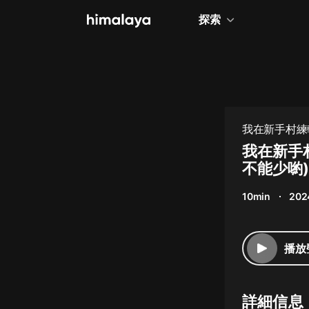
探索
全部
小說
個人成長
我在新手村練
相聲評書
我在新手
不能少喲)
兒童
10min
202
歷史
情感治愈
播放
健康養生
商業財經
詳細信息
廣播劇