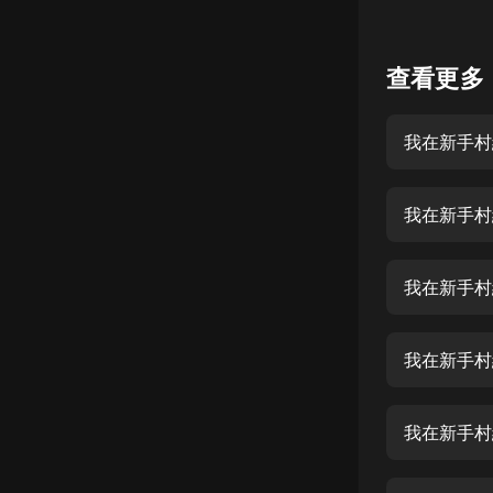
懸疑
查看更多
科幻
好書精講
我在新手村
外語
耽美
我在新手村
認知思維
人文
我在新手村
音樂
我在新手村
粵語
頭條
我在新手村
娛樂