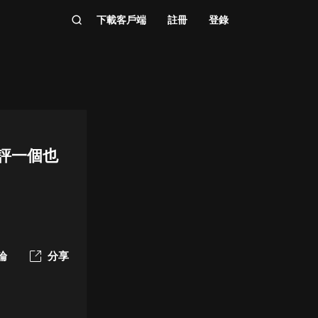
下載客戶端
註冊
登錄
好評一個也
論
分享