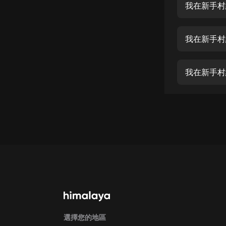
經典名著
我在新手村
人物傳記
我在新手村
電影
生活
我在新手村
英語
日語
課程
少兒教育
二次元
教育培訓
IT科技
汽車
選擇您的地區