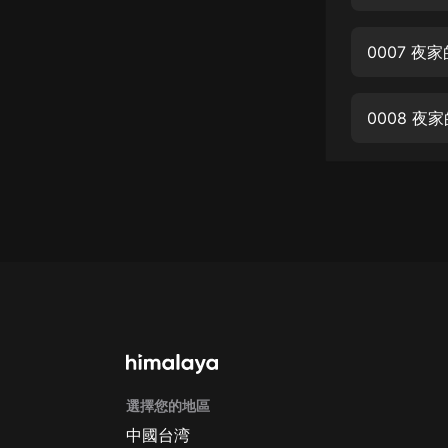
經典名著
人物傳記
0007 夜
電影
生活
0008 夜
英語
日語
課程
少兒教育
二次元
教育培訓
IT科技
選擇您的地區
汽車
中國台湾