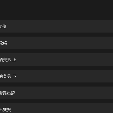
灰姑娘音樂
郭德綱於謙相聲全集
德雲社郭德綱相聲VIP
歸於儘
安全警長啦咘啦哆·假期篇|新篇章加
更|寶寶巴士故事
儘殺絕
寶寶巴士
凡人修仙傳|楊洋主演影視原著|薑廣
濤配音多播版本
血的美男 上
光合積木
血的美男 下
摸金天師【第一季】（紫襟演播）
有聲的紫襟
按套路出牌
無敵六皇子|爆笑穿越|無敵流皇子|安
燃領銜有聲小說
安燃
一出雙簧