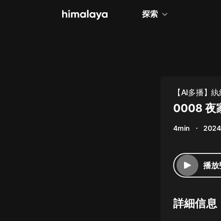
探索
全部
小說
個人成長
【AI多播】
相聲評書
0008 
兒童
4min
2024
歷史
情感治愈
播放
健康養生
商業財經
詳細信息
廣播劇