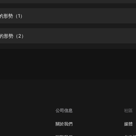
生命科學篇1-2·猴子警長科學探案記|
寶寶巴士科普
寶寶巴士
家的形勢（1）
【新民間劇場】我的老千江湖｜ 有聲
的紫襟｜ 魔幻千手
家的形勢（2）
有聲的紫襟
《夜色鋼琴曲》
夜色鋼琴曲趙海洋
太荒吞天訣丨熱血玄幻丨紫襟領銜有
聲劇
有聲的紫襟
嫡女貴嫁 | 一刀蘇蘇團隊制作 | 古言
宮鬥重生爽文 多人有聲劇
公司信息
社區
一刀蘇蘇
中國大案紀實 | 每日一驚案！真實案
關於我們
媒體
件恐怖刑偵尚文
大舌頭尚文