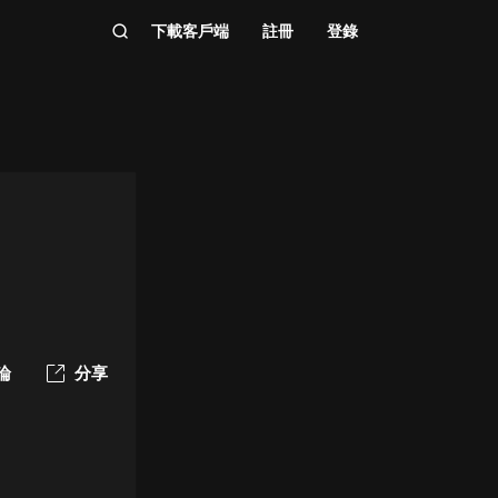
下載客戶端
註冊
登錄
論
分享