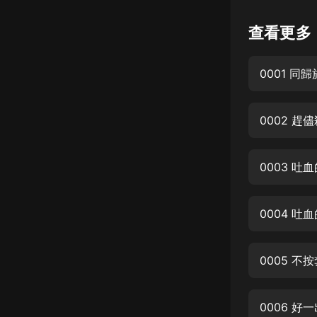
懸疑
查看更多
科幻
0001 同
好書精講
外語
0002 趕
耽美
認知思維
0003 吐
人文
音樂
0004 吐
粵語
0005 不
頭條
娛樂
0006 好