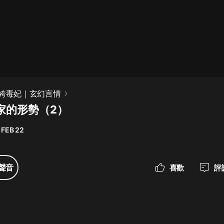
最佳女婿｜都市異能多人有聲劇｜一
種侃侃｜有聲小說
一種侃侃
米小圈上學記:一二三年級 | 暢銷出版
紈絝毒妃｜玄幻言情
物
夜家的形勢（2）
米小圈
 FEB 22
破壞者聯盟篇1-4季·猴子警長科學探
案記|寶寶巴士
寶寶巴士
聲音
喜歡
評
大奉打更人丨頭陀淵領銜多人有聲
劇|暢聽全集|王鶴棣、田曦薇主演影
視劇原著|賣報小郎君
頭陀淵講故事
總有這樣的歌只想一個人聽