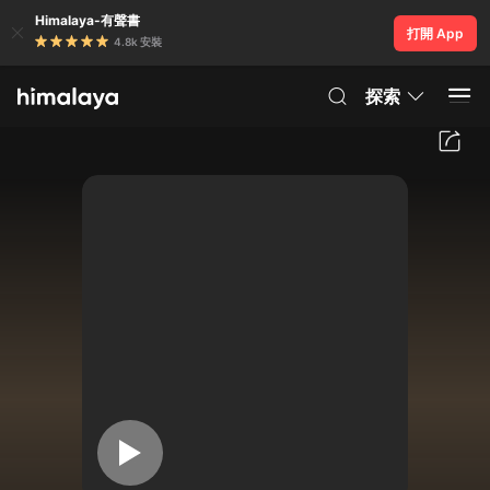
Himalaya-有聲書
打開 App
4.8k 安裝
探索