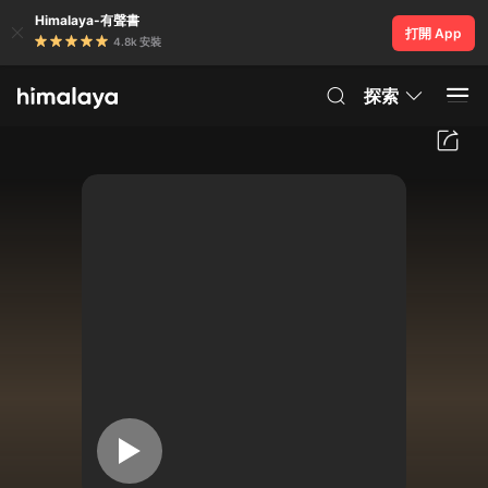
Himalaya-有聲書
打開 App
4.8k 安裝
探索