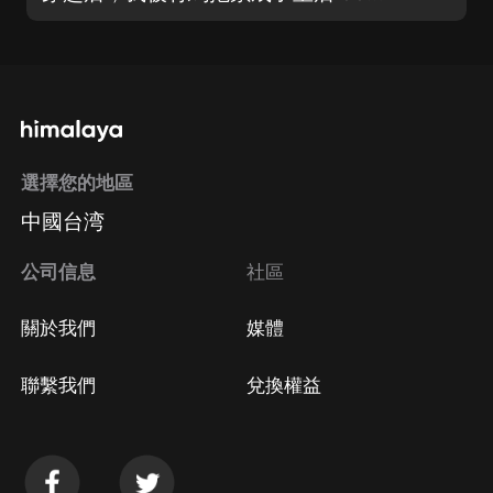
選擇您的地區
中國台湾
公司信息
社區
關於我們
媒體
聯繫我們
兌換權益