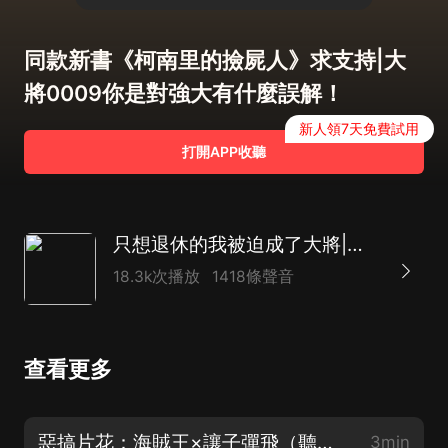
同款新書《柯南里的撿屍人》求支持|大
將0009你是對強大有什麼誤解！
新人領7天免費試用
打開APP收聽
只想退休的我被迫成了大將|海賊王同人|熱血爆笑|多人有聲劇|最強海軍|反套路
18.3k次播放
1418條聲音
查看更多
惡搞片花：海賊王×讓子彈飛（聽到最后有福利）
3min