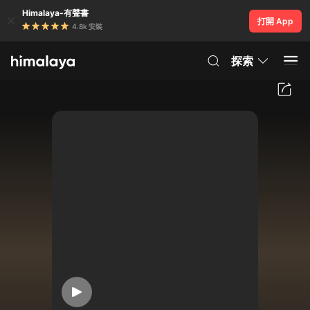
Himalaya-有聲書
打開 App
4.8k 安裝
探索