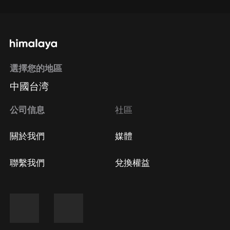
選擇您的地區
中國台湾
公司信息
社區
關於我們
媒體
聯繫我們
兌換權益