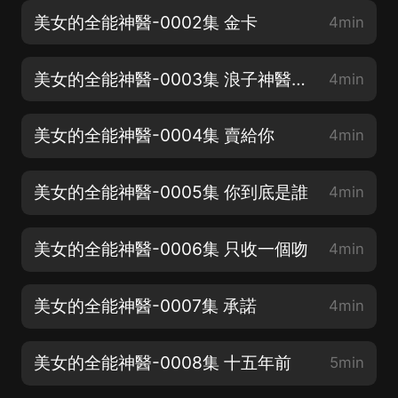
美女的全能神醫-0002集 金卡
4min
美女的全能神醫-0003集 浪子神醫葉青
4min
美女的全能神醫-0004集 賣給你
4min
美女的全能神醫-0005集 你到底是誰
4min
美女的全能神醫-0006集 只收一個吻
4min
美女的全能神醫-0007集 承諾
4min
美女的全能神醫-0008集 十五年前
5min