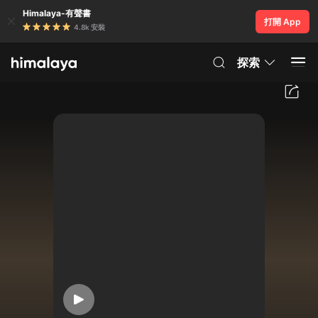
Himalaya-有聲書
打開 App
4.8k 安裝
探索