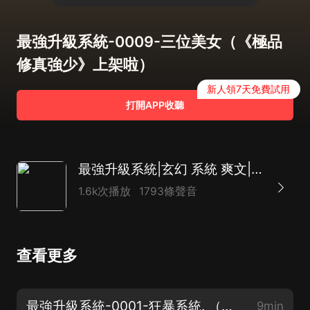
最強升級系統-0009-三位美女（《極品
修真強少》上架啦）
新人領7天免費試用
打開APP收聽
最強升級系統|玄幻 系統 爽文|多人有聲劇
1.6k次播放
1793條聲音
查看更多
最強升級系統-0001-狂暴系統. （《神相天醫》上架！邀你聽少年傳奇）
9min