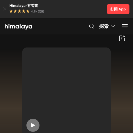
Himalaya-有聲書
打開 App
4.8k 安裝
探索