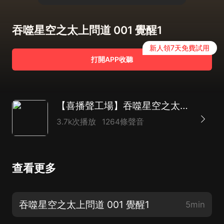
吞噬星空之太上問道 001 覺醒1
新人領7天免費試用
打開APP收聽
【喜播聲工場】吞噬星空之太上問道|我吃西紅柿續作|玄幻|科幻
3.7k次播放
1264條聲音
查看更多
吞噬星空之太上問道 001 覺醒1
5min