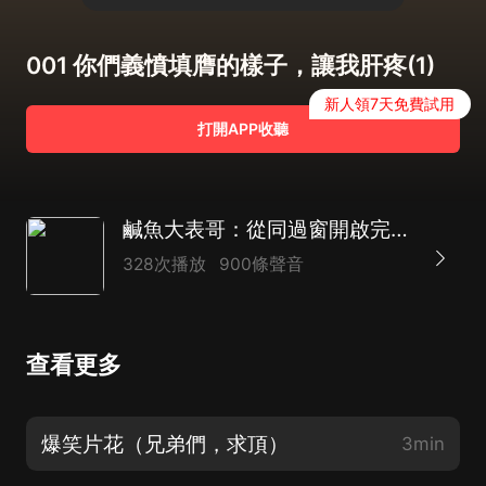
001 你們義憤填膺的樣子，讓我肝疼(1)
新人領7天免費試用
打開APP收聽
鹹魚大表哥：從同過窗開啟完美人生丨爆笑影視穿越丨多人有聲劇
328次播放
900條聲音
查看更多
爆笑片花（兄弟們，求頂）
3min