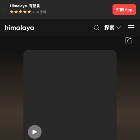
Himalaya-有聲書
打開 App
4.8k 安裝
探索