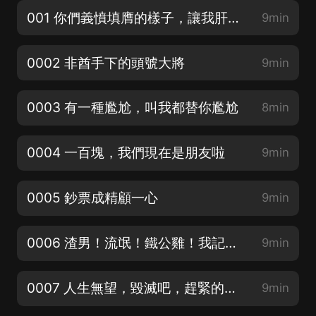
001 你們義憤填膺的樣子，讓我肝疼(1)
9min
0002 非酋手下的頭號大將
9min
0003 有一種尷尬，叫我都替你尷尬
8min
0004 一百塊，我們現在是朋友啦
9min
0005 鈔票成精顧一心
9min
0006 渣男！流氓！鐵公雞！我記住你們了！
9min
0007 人生無望，毀滅吧，趕緊的，累了
9min