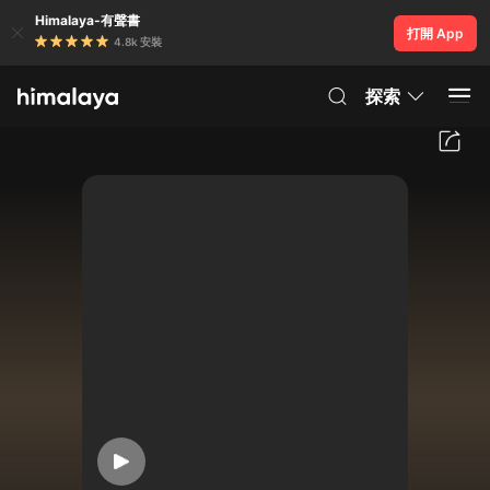
Himalaya-有聲書
打開 App
4.8k 安裝
探索