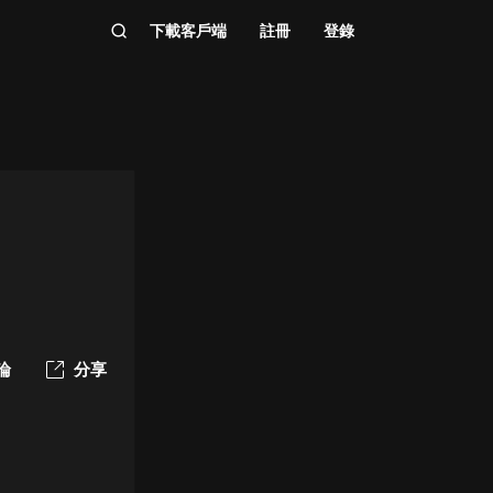
下載客戶端
註冊
登錄
論
分享