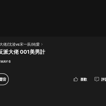
最佳女婿｜都市異能多人有聲劇｜一
種侃侃｜有聲小說
一種侃侃
米小圈上學記:一二三年級 | 暢銷出版
大佬/沈淩vs宋一辰/純愛
物
派大佬 001美男計
米小圈
 MAY 6
破壞者聯盟篇1-4季·猴子警長科學探
案記|寶寶巴士
寶寶巴士
聲音
喜歡
評
大奉打更人丨頭陀淵領銜多人有聲
劇|暢聽全集|王鶴棣、田曦薇主演影
視劇原著|賣報小郎君
頭陀淵講故事
總有這樣的歌只想一個人聽