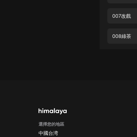
經典名著
人物傳記
007改戲
電影
生活
008綠茶
英語
日語
課程
少兒教育
二次元
教育培訓
IT科技
選擇您的地區
汽車
中國台湾