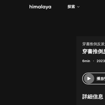
探索
全部
小說
個人成長
穿書推倒反派
相聲評書
穿書推倒反
兒童
6min
2023
歷史
情感治愈
播放
健康養生
商業財經
詳細信息
廣播劇