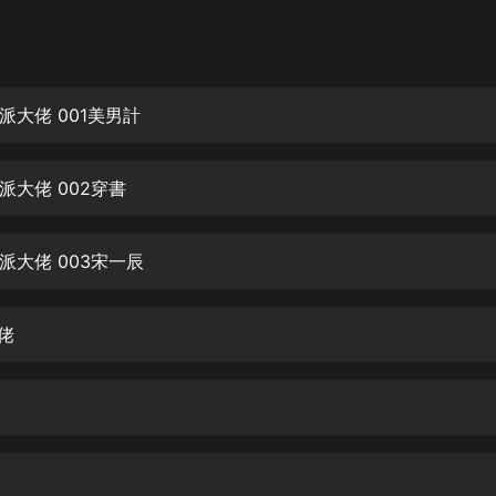
灰姑娘音樂
郭德綱於謙相聲全集
德雲社郭德綱相聲VIP
派大佬 001美男計
安全警長啦咘啦哆·假期篇|新篇章加
更|寶寶巴士故事
派大佬 002穿書
寶寶巴士
凡人修仙傳|楊洋主演影視原著|薑廣
濤配音多播版本
派大佬 003宋一辰
光合積木
佬
摸金天師【第一季】（紫襟演播）
有聲的紫襟
無敵六皇子|爆笑穿越|無敵流皇子|安
燃領銜有聲小說
安燃