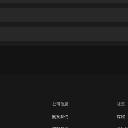
生命科學篇1-2·猴子警長科學探案記|
寶寶巴士科普
寶寶巴士
【新民間劇場】我的老千江湖｜ 有聲
的紫襟｜ 魔幻千手
有聲的紫襟
《夜色鋼琴曲》
夜色鋼琴曲趙海洋
太荒吞天訣丨熱血玄幻丨紫襟領銜有
聲劇
有聲的紫襟
嫡女貴嫁 | 一刀蘇蘇團隊制作 | 古言
宮鬥重生爽文 多人有聲劇
公司信息
社區
一刀蘇蘇
中國大案紀實 | 每日一驚案！真實案
關於我們
媒體
件恐怖刑偵尚文
大舌頭尚文