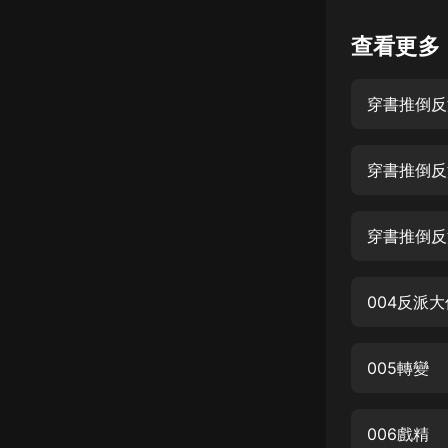
懸疑
查看更多
科幻
穿書推倒反
好書精講
外語
穿書推倒反
耽美
認知思維
穿書推倒反
人文
音樂
004反派大
粵語
005轉變
頭條
娛樂
006戲精