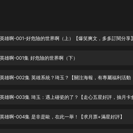
灰姑娘音樂
郭德綱於謙相聲全集
德雲社郭德綱相聲VIP
英雄啊-001-好危險的世界啊（上）【爆笑爽文，多多訂閱分享
安全警長啦咘啦哆·假期篇|新篇章加
更|寶寶巴士故事
寶寶巴士
英雄啊-001集 好危險的世界啊（下）
凡人修仙傳|楊洋主演影視原著|薑廣
濤配音多播版本
光合積木
摸金天師【第一季】（紫襟演播）
有聲的紫襟
無敵六皇子|爆笑穿越|無敵流皇子|安
英雄啊-004集 是非是歐，在此一舉！【求月票+滿星好評】
燃領銜有聲小說
安燃