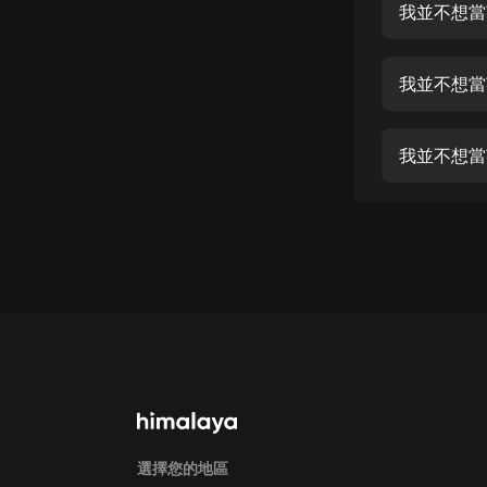
經典名著
我並不想當
人物傳記
我並不想當
電影
生活
英語
日語
課程
少兒教育
二次元
教育培訓
IT科技
汽車
選擇您的地區