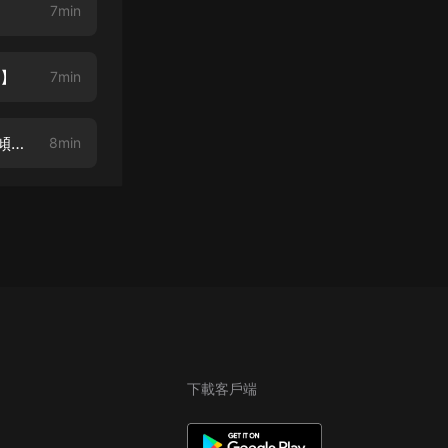
7min
哦】
7min
我並不想當英雄啊-006集 禿了就對了，不禿怎麼變強？-下【818熱愛節，傾情上架】
8min
下載客戶端