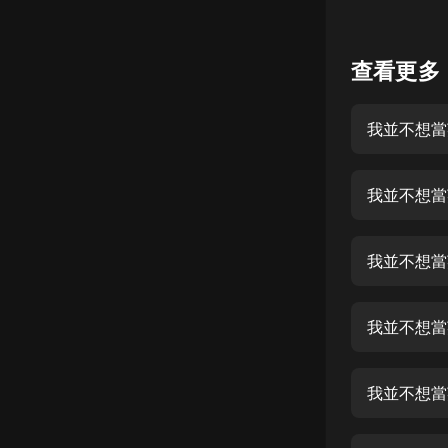
懸疑
查看更多
科幻
好書精講
我並不想當
外語
耽美
我並不想當
認知思維
人文
音樂
粵語
頭條
我並不想當
娛樂