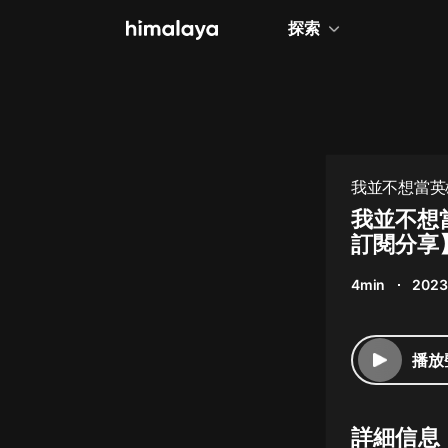
探索
全部
小說
個人成長
我並不想當英
相聲評書
我並不想
訂閱分享
兒童
4min
2023
歷史
情感治愈
播放
健康養生
商業財經
詳細信息
廣播劇