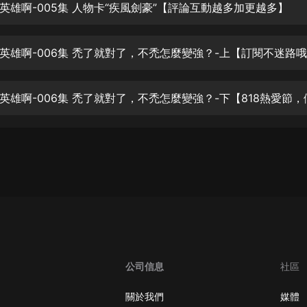
生命科學篇1-2·猴子警長科學探案記|
英雄啊-005集 人物卡“疾風劍豪”【評論互動越多加更越多】
寶寶巴士科普
寶寶巴士
英雄啊-006集 禿了就對了，不禿怎麼變強？-上【訂閱不迷路
【新民間劇場】我的老千江湖｜ 有聲
的紫襟｜ 魔幻千手
有聲的紫襟
《夜色鋼琴曲》
夜色鋼琴曲趙海洋
太荒吞天訣丨熱血玄幻丨紫襟領銜有
聲劇
有聲的紫襟
嫡女貴嫁 | 一刀蘇蘇團隊制作 | 古言
宮鬥重生爽文 多人有聲劇
一刀蘇蘇
公司信息
社區
中國大案紀實 | 每日一驚案！真實案
件恐怖刑偵尚文
關於我們
媒體
大舌頭尚文