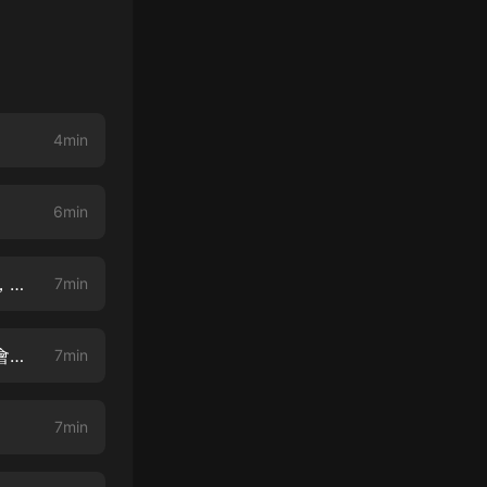
】
4min
6min
我並不想當英雄啊-002集 英雄系統？琦玉？【關注海報，有專屬福利活動，多多參與！】
7min
我並不想當英雄啊-003集 琦玉：遇上碰瓷的了？【走心五星好評，抽月卡會員】
7min
7min