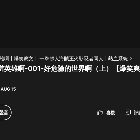
最佳女婿｜都市異能多人有聲劇｜一
種侃侃｜有聲小說
一種侃侃
米小圈上學記:一二三年級 | 暢銷出版
雄啊丨爆笑爽文丨 一拳超人海賊王火影忍者同人丨熱血系統
物
當英雄啊-001-好危險的世界啊（上）【爆笑
米小圈
】
破壞者聯盟篇1-4季·猴子警長科學探
案記|寶寶巴士
 AUG 15
寶寶巴士
大奉打更人丨頭陀淵領銜多人有聲
聲音
喜歡
評
劇|暢聽全集|王鶴棣、田曦薇主演影
視劇原著|賣報小郎君
頭陀淵講故事
總有這樣的歌只想一個人聽